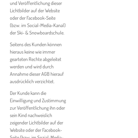
und Veröffentlichung dieser
Rückerstattung eines bereits
Lichtbilder auf der Website
von ihm bezahlten Entgelts
oder der Facebook-Seite
begehrt:
(bzw. im Social-Media-Kanal)
behördliche
der Ski- & Snowboardschule.
Betriebsschließung
Seitens des Kunden können
oder allgemein
hieraus keine wie immer
geltende
gearteten Rechte abgeleitet
Betriebsschließungen,
werden und wird durch
wenn davon auch der
Annahme dieser AGB hierauf
Betrieb der Ski- &
ausdrücklich verzichtet.
Snowboardschule
betroffen ist,
Der Kunde kann die
behördliche
Einwilligung und Zustimmung
Einstellung des
zur Veröffentlichung ihn oder
Betriebs aller Lift- und
sein Kind nachweislich
Seilbahnbetriebe,
zeigender Lichtbilder auf der
wenn der Betrieb für
Website oder der Facebook-
die Leistungserfüllung
Seite (bzw. im Sozial-Media-