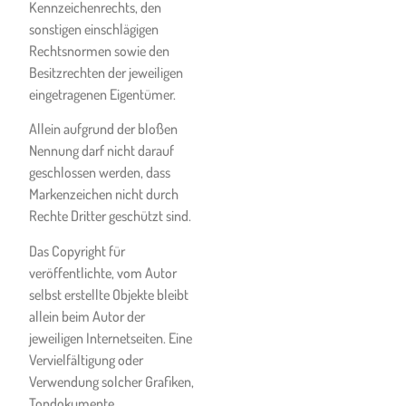
Region der Niederlassung der
Kennzeichenrechts, den
Ski- & Snowboardschule
sonstigen einschlägigen
macht die Leistungserfüllung
Rechtsnormen sowie den
der Ski- & Snowboardschule
Besitzrechten der jeweiligen
nicht unmöglich.
eingetragenen Eigentümer.
Gleiches gilt für alle
Allein aufgrund der bloßen
möglichen, den Kunden
Nennung darf nicht darauf
allfällig treffende
geschlossen werden, dass
Ausreiseverpflichtungen oder
Markenzeichen nicht durch
Ausreiseempfehlungen
Rechte Dritter geschützt sind.
aufgrund entsprechender
Das Copyright für
Reisewarnungen oder
veröffentlichte, vom Autor
Rückrufaktionen von Staaten
selbst erstellte Objekte bleibt
für eigene Staatsbürger, wenn
allein beim Autor der
diese für den Kunden
jeweiligen Internetseiten. Eine
aufgrund der ihn treffenden
Vervielfältigung oder
Informationsobliegenheiten
Verwendung solcher Grafiken,
vorhersehbar waren oder
Tondokumente,