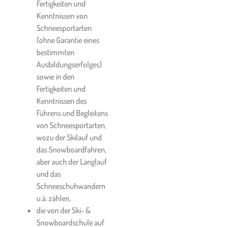
Fertigkeiten und
Kenntnissen von
Haftungsrelevante
Schneesportarten
Hinweise und
(ohne Garantie eines
Empfehlungen,
bestimmten
Haftungsbeschränkungen:
Ausbildungserfolges)
9.1.
Es wird ausdrücklich
sowie in den
festgehalten, dass die
Fertigkeiten und
Ausübung von Schneesport
Kenntnissen des
mit zahlreichen Risiken
Führens und Begleitens
verbunden ist und
von Schneesportarten,
insbesondere bei Touren oder
wozu der Skilauf und
Abfahrten im freien Gelände
das Snowboardfahren,
ein erhöhtes Risiko für
aber auch der Langlauf
Verletzungen oder sogar Tod,
und das
insbesondere auch durch
Schneeschuhwandern
Lawinen, besteht, das nicht
u.ä. zählen,
gänzlich ausgeschlossen
die von der Ski- &
werden kann.
Snowboardschule auf