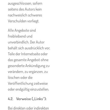
ausgeschlossen, sofern
keinen Kontakt zu COVID-19-
seitens des Autors kein
infizierten Personen gehabt
nachweislich schweres
zu haben.
Verschulden vorliegt.
Der Kunde erklärt, sich bei
Alle Angebote sind
Krankheitssymptomen wie
freibleibend und
z.B. trockenem Husten,
unverbindlich. Der Autor
Kurzatmigkeit, Verlust des
behält sich ausdrücklich vor,
Geschmacks- oder
Teile der Internetseite oder
Geruchssinns, Halsschmerzen
das gesamte Angebot ohne
oder Fieber, die vor Beginn
gesonderte Ankündigung zu
eines Unterrichts auftreten,
verändern, zu ergänzen, zu
vom Unterricht fern zu halten
löschen oder die
und die telefonische
Veröffentlichung zeitweise
Gesundheitsberatung unter
oder endgültig einzustellen.
der Telefonnummer 1450 zu
kontaktieren, um dort weitere
4.2. Verweise („Links“):
Abklärungen vorzunehmen.
Bei direkten oder indirekten
Dies gilt auch, wenn der