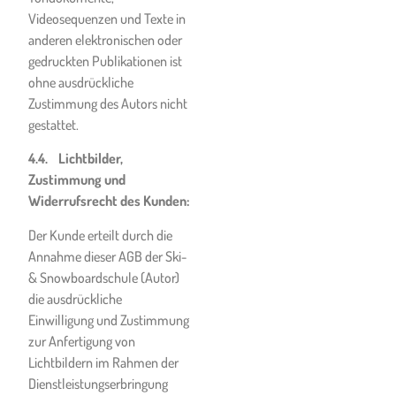
vorhersehbar gewesen sein
Videosequenzen und Texte in
mussten.
anderen elektronischen oder
Die Leistungserfüllung ist
gedruckten Publikationen ist
für die Ski- &
ohne ausdrückliche
Snowboardschule ganz oder
Zustimmung des Autors nicht
teilweise nicht möglich:
gestattet.
In folgenden Fällen entfällt
4.4. Lichtbilder,
die entsprechende
Zustimmung und
Leistungspflicht der Ski- &
Widerrufsrecht des Kunden:
Snowboardschule für den
Der Kunde erteilt durch die
Vertragszeitraum ganz oder
Annahme dieser AGB der Ski-
teilweise und erhält der
& Snowboardschule (Autor)
Kunde einen später
die ausdrückliche
einlösbaren Gutschein für
Einwilligung und Zustimmung
einen entsprechenden
zur Anfertigung von
späteren Unterrichtszeitraum,
Lichtbildern im Rahmen der
sofern der Kunde nicht
Dienstleistungserbringung
schriftlich die entsprechende