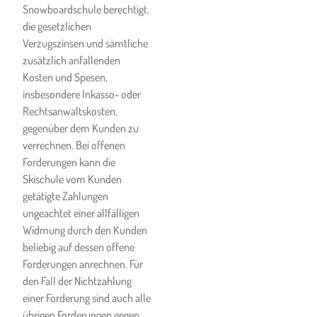
Snowboardschule berechtigt,
Abstandhalten, allenfalls das
die gesetzlichen
Tragen eines Mund-Nasen-
Verzugszinsen und sämtliche
Schutzes dort wo ein
zusätzlich anfallenden
Abstandhalten nicht möglich
Kosten und Spesen,
oder gar vorgeschrieben ist,
insbesondere Inkasso- oder
das Husten und Niesen in ein
Rechtsanwaltskosten,
Papiertaschentuch oder die
gegenüber dem Kunden zu
Ellenbeuge und das
verrechnen. Bei offenen
Unterlassen von
Forderungen kann die
Begrüßungen mit
Skischule vom Kunden
Körperkontakt dazu dienen
getätigte Zahlungen
können, eine weitere
ungeachtet einer allfälligen
Verbreitung des Virus durch
Widmung durch den Kunden
ihn zu vermeiden.
beliebig auf dessen offene
Der Kunde hat allen
Forderungen anrechnen. Für
dementsprechenden
den Fall der Nichtzahlung
Anweisungen der Ski- &
einer Forderung sind auch alle
Snowboardschule oder des
übrigen Forderungen gegen