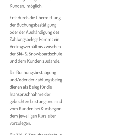
Folgeschäden, soweit diese
Kunden) möglich.
das 3-fache Leistungsentgelt
Erst durch die Übermittlung
übersteigen.
der Buchungsbestätigung
Soweit der Kunde der Ski- &
oder der Aushändigung des
Snowboardschule
Zahlungsbelegs kommt ein
Unternehmer ist (z.B.
Vertragsverhältnis zwischen
Reisebüro- oder
der Ski- & Snowboardschule
Reiseveranstalter), beträgt die
und dem Kunden zustande.
Verjährungsfrist zur
Die Buchungsbestätigung
Geltendmachung von
und/oder der Zahlungsbeleg
Ersatzansprüchen gegenüber
dienen als Beleg für die
der Ski- & Snowboardschule
Inanspruchnahme der
sechs Monate ab Kenntnis
gebuchten Leistung und sind
vom Schaden.
vom Kunden bei Kursbeginn
Für durch Ausfälle der
dem jeweiligen Kursleiter
Seilbahn- und Liftanlagen
vorzulegen.
entfallene Unterrichtszeiten
Die Ski- & Snowboardschule