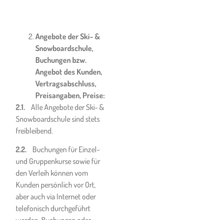
Hauptpflichten aus dem
abgeschlossenen Vertrag
resultieren und die von ihr
Angebote der Ski- &
oder ihr zurechenbaren
Snowboardschule,
Personen vorsätzlich oder
Buchungen bzw.
grob fahrlässig herbeigeführt
Angebot des Kunden,
wurden, wobei der
Vertragsabschluss,
Haftungsausschluss für
Preisangaben, Preise:
vertragliche und deliktische
2.1.
Alle Angebote der Ski- &
Schadenersatzansprüche
Snowboardschule sind stets
jeder Art, nicht aber für
freibleibend.
Personenschäden, gilt.
Entsprechende
2.2.
Buchungen für Einzel-
Haftpflichtversicherungen
und Gruppenkurse sowie für
seitens der Ski- &
den Verleih können vom
Snowboardschule bestehen.
Kunden persönlich vor Ort,
aber auch via Internet oder
Die Ski- & Snowboardschule
telefonisch durchgeführt
haftet in keinem Fall, wenn