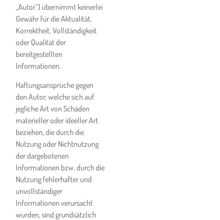
„Autor“) übernimmt keinerlei
Gastronomiebetrieben oder
Gewähr für die Aktualität,
sonstigen Betrieben
Korrektheit, Vollständigkeit
kommuniziert werden und
oder Qualität der
die der Kunde im zeitlichen
bereitgestellten
Zusammenhang mit der
Informationen.
Inanspruchnahme der
Dienstleistungen der Ski- &
Haftungsansprüche gegen
Snowboardschule in
den Autor, welche sich auf
Anspruch nimmt, einzuhalten
jegliche Art von Schäden
und zu befolgen.
materieller oder ideeller Art
beziehen, die durch die
Der Kunde erklärt, in den
Nutzung oder Nichtnutzung
letzten 14 Tagen vor der
der dargebotenen
ersten Teilnehme am
Informationen bzw. durch die
Unterricht keinerlei für
Nutzung fehlerhafter und
COVID-19 typische
unvollständiger
Krankheitssymptome gehabt
Informationen verursacht
zu haben. Er erklärt auch,
wurden, sind grundsätzlich
nach seinem Wissensstand