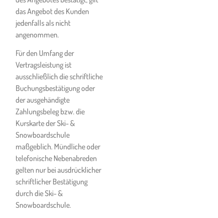
Snowboardschule
das Angebot des Kunden
entsprechend schad- und
jedenfalls als nicht
klaglos halten.
angenommen.
Die Ski- & Snowboardschule
Für den Umfang der
übernimmt keine Haftung für
Vertragsleistung ist
Schäden, die der Kunde
ausschließlich die schriftliche
während der Durchführung
Buchungsbestätigung oder
der vereinbarten Leistung
der ausgehändigte
ohne Verschulden der Ski- &
Zahlungsbeleg bzw. die
Snowboardschule sich selbst
Kurskarte der Ski- &
oder anderen Personen
Snowboardschule
zufügt. Gleiches gilt für
maßgeblich. Mündliche oder
dementsprechende Schäden,
telefonische Nebenabreden
die ihm von Dritten zugefügt
gelten nur bei ausdrücklicher
werden.
schriftlicher Bestätigung
Für Schäden jeglicher Art, die
durch die Ski- &
dem Kunden aus einer nicht
Snowboardschule.
fachmännischen oder nur