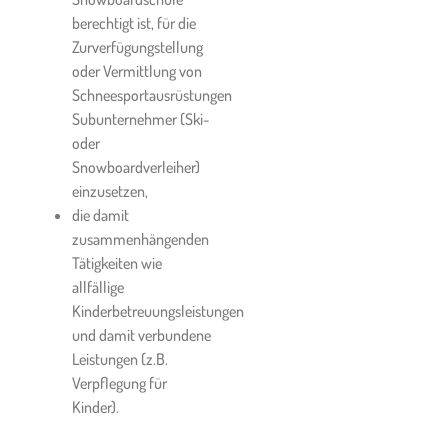
verursacht.
berechtigt ist, für die
Zurverfügungstellung
Dem Kunden der Ski- &
oder Vermittlung von
Snowboardschule und allen
Schneesportausrüstungen
Kursteilnehmern wird der
Subunternehmer (Ski-
Abschluss einer Kranken-,
oder
Unfall-, Haftpflicht- und
Snowboardverleiher)
Auslandskrankenversicherung
einzusetzen,
dringend empfohlen.
die damit
zusammenhängenden
9.2.
Die Ski- &
Tätigkeiten wie
Snowboardschule haftet
allfällige
nach den gesetzlichen
Kinderbetreuungsleistungen
Bestimmungen
und damit verbundene
ausschließlich für Schäden
Leistungen (z.B.
und Folgeschäden, die aus
Verpflegung für
einem
Kinder).
schadensverursachenden
Verhalten betreffend die