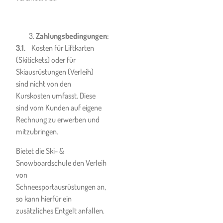
Snowboardhelms
verpflichtet sind.
Der Kunde wird zudem
Zahlungsbedingungen:
darauf hingewiesen, dass das
3.1.
Kosten für Liftkarten
Nicht-Tragen eines
(Skitickets) oder für
Sturzhelmes im Falle von
Skiausrüstungen (Verleih)
Verletzungen ein
sind nicht von den
Mitverschulden des Kunden
Kurskosten umfasst. Diese
begründen kann, weshalb
sind vom Kunden auf eigene
dem Kunden oder
Rechnung zu erwerben und
Kursteilnehmer empfohlen
mitzubringen.
wird, einen Sturzhelm sowie
Bietet die Ski- &
weitere für die jeweils
Snowboardschule den Verleih
gebuchte Leistung
von
empfohlene
Schneesportausrüstungen an,
Sicherheitsausrüstung (z.B.
so kann hierfür ein
Lawinensuchgerät bei Fahrten
zusätzliches Entgelt anfallen.
im freien Gelände) zu tragen