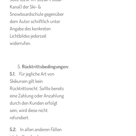
durch die Ski- &
Kanal) der Ski- &
Snowboardschule
Snowboardschule gegenüber
zwingend erforderlich
dem Autor schriftlich unter
ist,
Angabe des konkreten
behördlich
Lichtbildes jederzeit
angeordnete
widerrufen.
Quarantäne für den
gesamten Ort oder die
gesamte Region, wo
Rücktrittsbedingungen:
die Niederlassung der
5.1.
Für jegliche Art von
Ski- &
Skikursen gilt kein
Snowboardschule
Rücktrittsrecht. Sollte bereits
liegt, oder
eine Zahlung oder Anzahlung
den Kunden treffende,
durch den Kunden erfolgt
zwingende hoheitlich
sein, wird diese nicht
angeordnete
refundiert.
Ausreiseverpflichtung,
5.2.
In allen anderen Fällen
wenn er damit nicht