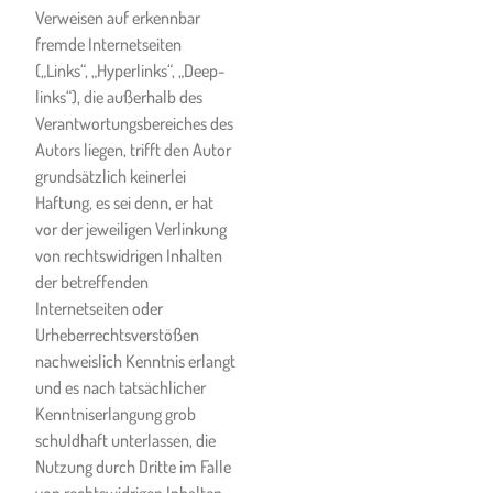
Verweisen auf erkennbar
Kunde befürchtet, an COVID-
fremde Internetseiten
19 oder an einer noch nicht
(„Links“, „Hyperlinks“, „Deep-
näher medizinisch
links“), die außerhalb des
abgeklärten Krankheit
Verantwortungsbereiches des
erkrankt zu sein.
Autors liegen, trifft den Autor
Sollten relevante Symptome
grundsätzlich keinerlei
oder die Befürchtung, an
Haftung, es sei denn, er hat
COVID-19 erkrankt zu sein,
vor der jeweiligen Verlinkung
während des Unterrichts
von rechtswidrigen Inhalten
auftreten, so wird der Kunde
der betreffenden
dies sofort der Ski- &
Internetseiten oder
Snowboardschule mitteilen,
Urheberrechtsverstößen
sodass der Kunde sofort von
nachweislich Kenntnis erlangt
anderen Personen isoliert
und es nach tatsächlicher
werden kann.
Kenntniserlangung grob
schuldhaft unterlassen, die
Der Kunde nimmt zur
Nutzung durch Dritte im Falle
Kenntnis, dass das Auftreten