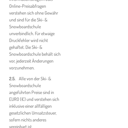
Beachtung der FIS-
Online-Preisabfragen
Pistenregeln:
verstehen sich ohne Gewähr
10.1.
Die Kunde oder
und sind für die Ski- &
Kursteilnehmer wird
Snowboardschule
ausdrücklich darauf
unverbindlich. Für etwaige
hingewiesen, dass Kinder und
Druckfehler wird nicht
Jugendliche laut § 3c
gehaftet. Die Ski- &
Salzburger
Snowboardschule behält sich
Landessportgesetz 1988,
vor, jederzeit Änderungen
LGBI. Nr. 98/1987 i.d.g.F. bis
vorzunehmen.
zur Vollendung des 15.
Lebensjahres bei der
2.5.
Alle von der Ski- &
Ausübung des alpinen
Snowboardschule
Schilaufs und des
angeführten Preise sind in
Snowboardsports zum
EURO (€) und verstehen sich
bestimmungsgemäßen
inklusive einer allfälligen
Gebrauch eines der ÖNORM
gesetzlichen Umsatzsteuer,
EN 1077:2007
sofern nichts anderes
entsprechenden Schi- oder
vereinbart ist.