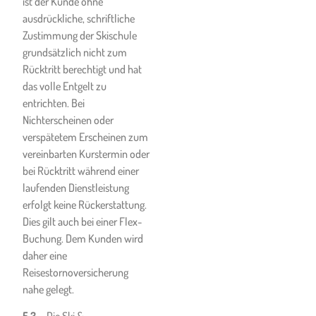
ist der Kunde ohne
rechnen konnte.
ausdrückliche, schriftliche
Die Leistungspflicht der Ski- &
Zustimmung der Skischule
Snowboardschule entfällt
grundsätzlich nicht zum
auch, wenn Ski- oder
Rücktritt berechtigt und hat
Snowboardlehrerunterkünfte,
das volle Entgelt zu
die von Ski- oder
entrichten. Bei
Snowboardlehrer der
Nichterscheinen oder
jeweiligen Ski-& Snowboard
verspätetem Erscheinen zum
benützt werden, aufgrund
vereinbarten Kurstermin oder
einer oder mehrerer dort, bei
bei Rücktritt während einer
Ski- oder Snowboardlehrer
laufenden Dienstleistung
oder Dritten, aufgetretener
erfolgt keine Rückerstattung.
oder befürchteter COVID-19-
Dies gilt auch bei einer Flex-
Infektionen von behördlichen
Buchung. Dem Kunden wird
Schließungen oder sonstigen
daher eine
Gesundheitsvorkehrungen
Reisestornoversicherung
wie Quarantänemaßnahmen
nahe gelegt.
oder angeordneten
Absonderungen betroffen
5.3.
Die Ski &