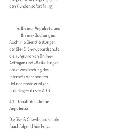
Skiverleihs, die der
den Kunden sofort fällig.
gesundheitlichen Sicherheit
der Vertragsparteien dienen,
Folge zu leisten. Diese
Online-Angebote und
Anweisungen betreffen
Online-Buchungen:
Räumlichkeiten der Ski &
Auch alle Dienstleistungen
Snowboardschule, den
der Ski- & Snowboardschule,
Treffpunkt bzw.
die aufgrund von Online-
Sammelplatz und alle
Anfragen und -Bestellungen
Örtlichkeiten, die während
unter Verwendung des
des Unterrichts aufgesucht
Internets oder anderer
werden.
Onlinedienste erfolgen,
unterliegen diesen AGB.
Der Kunde sichert auch zu,
entsprechende Anweisungen
4.1. Inhalt des Online-
und Verhaltensregeln, die von
Angebots:
Dritten wie z.B. Lift- bzw.
Die Ski- & Snowboardschule
Seilbahnbetrieben,
(nachfolgend hier kurz:
Beherbergungsbetrieben,