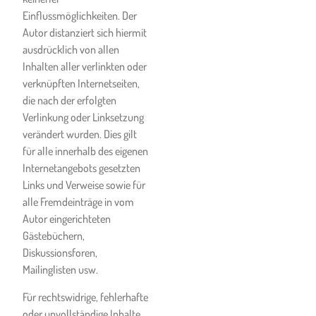
Kenntnis und stimmt zu, dass
Einflussmöglichkeiten. Der
seine personenbezogenen
Autor distanziert sich hiermit
Daten zum Zweck der die Ski-
ausdrücklich von allen
& Snowboardschule
Inhalten aller verlinkten oder
treffenden Nachverfolgung
verknüpften Internetseiten,
(„contact-tracing“ in
die nach der erfolgten
Zusammenhang mit COVID-
Verlinkung oder Linksetzung
19) verwendet werden.
verändert wurden. Dies gilt
11.2. Besondere
für alle innerhalb des eigenen
Bestimmungen für
Internetangebots gesetzten
Vertragsverhältnisse:
Links und Verweise sowie für
alle Fremdeinträge in vom
Die Leistungserfüllung ist
Autor eingerichteten
für die Ski- &
Gästebüchern,
Snowboardschule möglich:
Diskussionsforen,
Ist die Erfüllung der
Mailinglisten usw.
Vertragsleistung für die Ski- &
Für rechtswidrige, fehlerhafte
Snowboardschule möglich
oder unvollständige Inhalte