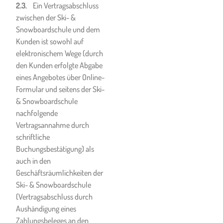
2.3.
Ein Vertragsabschluss
unzureichend
zwischen der Ski- &
durchgeführten Überprüfung,
Snowboardschule und dem
Einstellung oder Wartung
Kunden ist sowohl auf
seiner Ausrüstung entstehen,
elektronischem Wege (durch
haftet die jeweilige Ski- &
den Kunden erfolgte Abgabe
Snowboardschule in keinem
eines Angebotes über Online-
Fall. Jeder Kunde ist für die
Formular und seitens der Ski-
technische Sicherheit und
& Snowboardschule
Mängelfreiheit seiner eigenen
nachfolgende
Ausrüstung selbst
Vertragsannahme durch
verantwortlich und hat für
schriftliche
daraus entstehende Schäden
Buchungsbestätigung) als
selbst aufzukommen.
auch in den
Unabhängig vom Verschulden
Geschäftsräumlichkeiten der
haftet die Ski- &
Ski- & Snowboardschule
Snowboardschule nicht für
(Vertragsabschluss durch
entgangenen Gewinn, reine
Aushändigung eines
Vermögensschäden und
Zahlungsbeleges an den