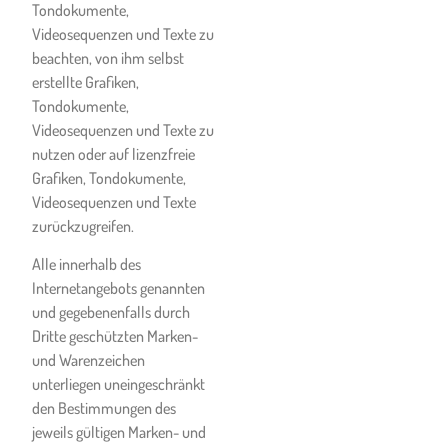
Die Leistungserfüllung der
Tondokumente,
Ski- & Snowboardschule ist
Videosequenzen und Texte zu
jedenfalls möglich, solange
beachten, von ihm selbst
im Skigebiet, in dem die Ski-
erstellte Grafiken,
& Snowboardschule ihre
Tondokumente,
Niederlassung hat, die
Videosequenzen und Texte zu
Benützung von Pistenflächen
nutzen oder auf lizenzfreie
nicht gänzlich untersagt ist
Grafiken, Tondokumente,
oder der Seilbahn- bzw.
Videosequenzen und Texte
Liftbetrieb nicht gänzlich
zurückzugreifen.
eingestellt wird,
Alle innerhalb des
Die Schließung des allfällig
Internetangebots genannten
vom Kunden benützten
und gegebenenfalls durch
Beherbergungsbetriebs,
Dritte geschützten Marken-
Schließungen von Betrieben
und Warenzeichen
Dritter oder das Auftreten von
unterliegen uneingeschränkt
Infektionen bei Dritten
den Bestimmungen des
Personen im Ort oder in der
jeweils gültigen Marken- und