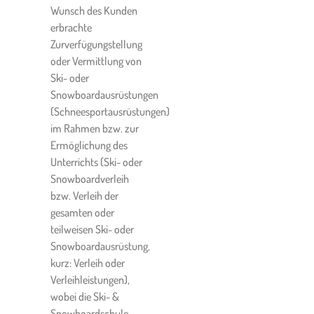
Der Kunde nimmt zur
Wunsch des Kunden
Kenntnis, dass eine Rettung
erbrachte
von Pisten oder im freien
Zurverfügungstellung
Gelände oftmals mit hohen
oder Vermittlung von
Kosten verbunden ist. Dem
Ski- oder
Kunden wird deshalb der
Snowboardausrüstungen
Abschluss einer
(Schneesportausrüstungen)
entsprechenden Versicherung
im Rahmen bzw. zur
empfohlen, weil die Ski- &
Ermöglichung des
Snowboardschule nicht für
Unterrichts (Ski- oder
Bergungs- und
Snowboardverleih
Flugrettungskosten haftet, es
bzw. Verleih der
sei denn, diese Bergungs-
gesamten oder
und/oder Flugrettungskosten
teilweisen Ski- oder
wurden durch die Ski- &
Snowboardausrüstung,
Snowboardschule oder eine
kurz: Verleih oder
ihr zurechenbaren Person
Verleihleistungen),
durch vorsätzliches oder grob
wobei die Ski- &
fahrlässiges Verhalten
Snowboardschule