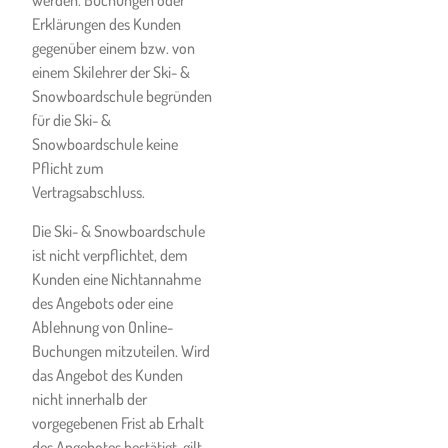
werden. Buchungen oder
sich der Kunde unter
Erklärungen des Kunden
Missachtung der
gegenüber einem bzw. von
Anweisungen der Ski- &
einem Skilehrer der Ski- &
Snowboardschule, unter
Snowboardschule begründen
Missachtung der FIS-
für die Ski- &
Pistenregeln, sonstiger
Snowboardschule keine
gesetzlicher Anordnungen
Pflicht zum
oder Bestimmungen der
Vertragsabschluss.
vorliegenden AGB am Körper
verletzt, Schäden erleidet
Die Ski- & Snowboardschule
oder Schäden jeglicher Art
ist nicht verpflichtet, dem
verursacht.
Kunden eine Nichtannahme
des Angebots oder eine
Sollten dem Kunden Schäden
Ablehnung von Online-
entstehen, die auf eine dem
Buchungen mitzuteilen. Wird
Kunden vermittelte
das Angebot des Kunden
Schneesportausrüstung
nicht innerhalb der
zurückzuführen sind, so wird
vorgegebenen Frist ab Erhalt
der Kunde die Ski- &
des Angebotes bestätigt, gilt