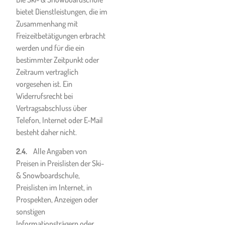
leistet die Ski- &
bietet Dienstleistungen, die im
Snowboardschule keinen
Zusammenhang mit
Ersatz.
Freizeitbetätigungen erbracht
Im Zusammenhang mit den
werden und für die ein
angebotenen Kursen wird
bestimmter Zeitpunkt oder
seitens der Ski- &
Zeitraum vertraglich
Snowboardschule keine
vorgesehen ist. Ein
Garantie für den
Widerrufsrecht bei
Ausbildungserfolg des
Vertragsabschluss über
Kunden oder
Telefon, Internet oder E-Mail
Kursteilnehmers
besteht daher nicht.
übernommen.
2.4.
Alle Angaben von
Preisen in Preislisten der Ski-
& Snowboardschule,
Preislisten im Internet, in
Prospekten, Anzeigen oder
Körperliche
sonstigen
Sicherheit,
Informationsträgern oder