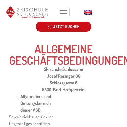
JETZT BUCHEN
ALLGEMEINE
GESCHÄFTSBEDINGUNGE
Skischule Schlossalm
Josef Resinger OG
Schlossgasse 6
5630 Bad Hofgastein
Allgemeines und
Der Kunde hat Anweisungen
Geltungsbereich
der Ski- & Snowboardschule
dieser AGB:
strikt und genau zu befolgen
Soweit nicht ausdrücklich
und einzuhalten. Die
Gegenteiliges schriftlich
Missachtung von