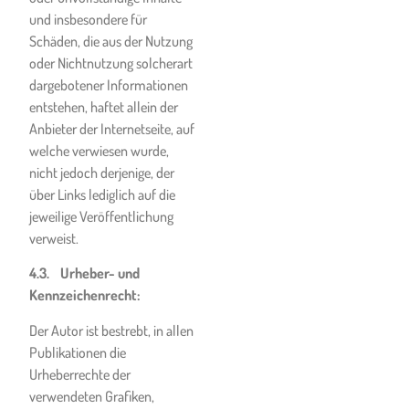
und nimmt der Kunde am
und insbesondere für
Unterricht nicht Teil, so gelten
Schäden, die aus der Nutzung
die unter obigem
oder Nichtnutzung solcherart
„Rücktrittsbedingungen“
dargebotener Informationen
ausgeführten Bestimmungen
entstehen, haftet allein der
sinngemäß.
Anbieter der Internetseite, auf
Dies gilt auch dann, wenn der
welche verwiesen wurde,
Kunde seine Teilnahme am
nicht jedoch derjenige, der
Unterricht aufgrund einer
über Links lediglich auf die
beim Kunden
jeweilige Veröffentlichung
nachgewiesenen oder
verweist.
befürchteten COVID-
4.3. Urheber- und
Infektion vor oder während
Kennzeichenrecht:
der Vertragserfüllung durch
die Ski- & Snowboardschule
Der Autor ist bestrebt, in allen
absagt oder absagen muss.
Publikationen die
Urheberrechte der
verwendeten Grafiken,