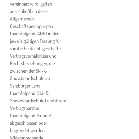
vereinbart wird, gelten
Anweisungen und
ausschließlich diese
Ermahnungen berechtigen
Allgemeinen
die Ski- & Snowboardschule
Geschäftsbedingungen
zur umgehenden
(nachfolgend: AGB) in der
Vertragsauflösung. Dies gilt
jeweils gültigen Fassung für
auch, wenn der Kunde ein
sämtliche Rechtsgeschäfte,
ungebührliches Verhalten,
Vertragsverhältnisse und
insbesondere gegenüber
Rechtsbeziehungen, die
anderen Kunden bzw.
zwischen der Ski- &
Kursteilnehmern, an den Tag
Snowboardschule im
legt. In all diesen Fällen hat
Salzburger Land
der Kunde keinen Anspruch
(nachfolgend: Ski- &
auf Rückerstattung des
Snowboardschule) und ihrem
geleisteten Entgelts.
Vertragspartner
Verkleinert sich bei
(nachfolgend: Kunde)
Gruppenkursen die Anzahl
abgeschlossen oder
der Gruppenmitglieder auf
begründet werden.
weniger als 5 (fünf) Personen,
Widersprechende