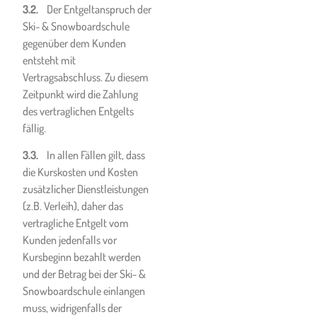
bzw. im Falle von
3.2.
Der Entgeltanspruch der
Lawinenausrüstung,
Ski- & Snowboardschule
mitzuführen. Sturzhelme und
gegenüber dem Kunden
Sicherheitsausrüstung
entsteht mit
verringern in der Regel das
Vertragsabschluss. Zu diesem
Verletzungsrisiko.
Zeitpunkt wird die Zahlung
des vertraglichen Entgelts
10.2.
Darüber hinaus hat sich
fällig.
der Kunde oder
Kursteilnehmer Kenntnis
3.3.
In allen Fällen gilt, dass
über den Inhalt und die
die Kurskosten und Kosten
Anwendung der gängigen
zusätzlicher Dienstleistungen
FIS-Pistenregeln zu
(z.B. Verleih), daher das
verschaffen und diese
vertragliche Entgelt vom
einzuhalten.
Kunden jedenfalls vor
Kursbeginn bezahlt werden
und der Betrag bei der Ski- &
Bestimmungen im
Snowboardschule einlangen
Zusammenhang mit
muss, widrigenfalls der