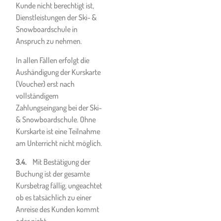
COVID-19 (SARS-CoV-
Kunde nicht berechtigt ist,
2-Virus bzw.
Dienstleistungen der Ski- &
CORONA-Virus):
Snowboardschule in
11.1. Obliegenheiten und
Anspruch zu nehmen.
Erklärungen des Kunden
In allen Fällen erfolgt die
oder Kursteilnehmers:
Aushändigung der Kurskarte
Dem Kunden sind das
(Voucher) erst nach
Auftreten der weltweiten
vollständigem
Covid-19-Pandemie sowie
Zahlungseingang bei der Ski-
sich daraus ergebende
& Snowboardschule. Ohne
Einschränkungen allgemein
Kurskarte ist eine Teilnahme
bekannt.
am Unterricht nicht möglich.
Der Kunde ist verpflichtet,
3.4.
Mit Bestätigung der
sich in diesem
Buchung ist der gesamte
Zusammenhang über alle
Kursbetrag fällig, ungeachtet
etwaig bestehenden
ob es tatsächlich zu einer
Einschränkungen,
Anreise des Kunden kommt