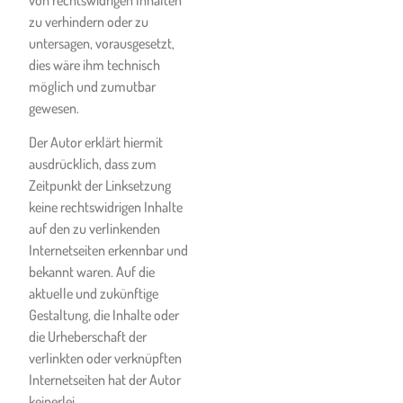
von rechtswidrigen Inhalten
einer COVID-19-Ansteckung
zu verhindern oder zu
oder der Nachweis einer
untersagen, vorausgesetzt,
Infektion auch nur bei einem
dies wäre ihm technisch
anderen Kunden der Ski- &
möglich und zumutbar
Snowboardschule zur Folge
gewesen.
haben kann, dass die
Erfüllung der Vertragsleistung
Der Autor erklärt hiermit
durch die Ski- &
ausdrücklich, dass zum
Snowboardschule
Zeitpunkt der Linksetzung
abgebrochen werden muss
keine rechtswidrigen Inhalte
und alle am Unterricht
auf den zu verlinkenden
teilnehmenden Kunden in
Internetseiten erkennbar und
weiterer Folge unter
bekannt waren. Auf die
Quarantäne gestellt oder sich
aktuelle und zukünftige
auf eigene Kosten des
Gestaltung, die Inhalte oder
Kunden einer COVID-19-
die Urheberschaft der
Testung unterziehen müssen.
verlinkten oder verknüpften
Internetseiten hat der Autor
Der Kunde nimmt zur
keinerlei