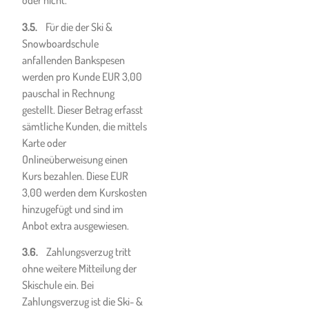
Verhaltensregeln und
oder nicht.
Handlungsempfehlungen
3.5.
Für die der Ski &
bezogen auf die Region, in der
Snowboardschule
die Ski- & Snowboardschule
anfallenden Bankspesen
liegt, Kenntnis zu verschaffen.
werden pro Kunde EUR 3,00
Dazu zählen auch die
pauschal in Rechnung
geltenden COVID-19-
gestellt. Dieser Betrag erfasst
Vorschriften für
sämtliche Kunden, die mittels
Beherbergungs- und
Karte oder
Seilbahnbetriebe.
Onlineüberweisung einen
Dem Kunden ist bekannt,
Kurs bezahlen. Diese EUR
dass von ihm schon in
3,00 werden dem Kurskosten
Eigenverantwortung
hinzugefügt und sind im
einzuhaltende
Anbot extra ausgewiesen.
Verhaltensregeln wie z.B. das
3.6.
Zahlungsverzug tritt
regelmäßige Händewaschen
ohne weitere Mitteilung der
mit Wasser und Seife und
Skischule ein. Bei
weiterer
Zahlungsverzug ist die Ski- &
Hygienemaßnahmen, das