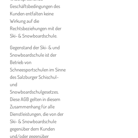
so behält sich die Ski- &
Geschäftsbedingungen des
Snowboardschule das Recht
Kunden entfalten keine
vor, Gruppen
Wirkung auf die
zusammenzulegen oder die
Rechtsbeziehungen mit der
Unterrichtsstunden
Ski- & Snowboardschule.
entsprechend zu reduzieren.
Gegenstand der Ski- & und
Snowboardschule ist der
Betrieb von
Reklamationen:
Schneesportschulen im Sinne
Allfällige Reklamationen und
des Salzburger Schischul-
Beschwerden sind vom
und
Kunden dem jeweiligen Büro
Snowboardschulgesetzes.
der Ski- & Snowboardschule
Diese AGB gelten in diesem
unverzüglich vor Ort bekannt
Zusammenhang für alle
zu geben, um rasche Abhilfe
Dienstleistungen, die von der
zu ermöglichen und die
Ski- & Snowboardschule
Erbringung der Dienstleistung
gegenüber dem Kunden
weiterhin zu ermöglichen.
und/oder gegenüber