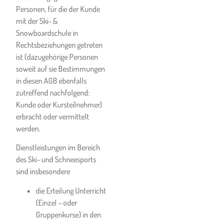
Nimmt der Kunde sein
Personen, für die der Kunde
Beschwerderecht nicht
mit der Ski- &
unverzüglich, jedenfalls nicht
Snowboardschule in
bis Ende der
Rechtsbeziehungen getreten
Dienstleistungserbringung
ist (dazugehörige Personen
wahr, so können etwaige
soweit auf sie Bestimmungen
Ansprüche auf Minderung des
in diesen AGB ebenfalls
Entgelts nicht mehr
zutreffend nachfolgend:
berücksichtigt werden.
Kunde oder Kursteilnehmer)
erbracht oder vermittelt
Sonstige Ansprüche gegen die
werden.
Ski- & Snowboardschule sind
jeweils spätestens vier
Dienstleistungen im Bereich
Wochen nach Entstehen oder
des Ski- und Schneesports
Kenntniserlangung des
sind insbesondere
Anspruchsgrundes schriftlich
die Erteilung Unterricht
geltend zu machen und zu
(Einzel – oder
begründen.
Gruppenkurse) in den